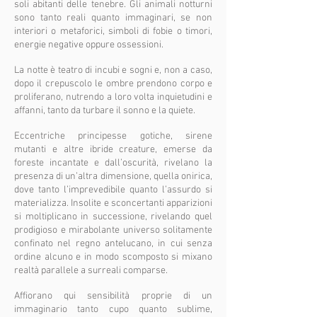
soli abitanti delle tenebre. Gli animali notturni
sono tanto reali quanto immaginari, se non
interiori o metaforici, simboli di fobie o timori,
energie negative oppure ossessioni.
La notte è teatro di incubi e sogni e, non a caso,
dopo il crepuscolo le ombre prendono corpo e
proliferano, nutrendo a loro volta inquietudini e
affanni, tanto da turbare il sonno e la quiete.
Eccentriche principesse gotiche, sirene
mutanti e altre ibride creature, emerse da
foreste incantate e dall’oscurità, rivelano la
presenza di un’altra dimensione, quella onirica,
dove tanto l’imprevedibile quanto l’assurdo si
materializza. Insolite e sconcertanti apparizioni
si moltiplicano in successione, rivelando quel
prodigioso e mirabolante universo solitamente
confinato nel regno antelucano, in cui senza
ordine alcuno e in modo scomposto si mixano
realtà parallele a surreali comparse.
Affiorano qui sensibilità proprie di un
immaginario tanto cupo quanto sublime,